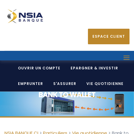
ESPACE CLIENT
OUVRIR UN COMPTE
EPARGNER & INVESTIR
EMPRUNTER
S'ASSURER
VIE QUOTIDIENNE
BANK TO WALLET
NSIA BANQUE CI
>
Particuliers
>
Vie quotidienne
>
Bank to