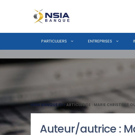
PARTICULIERS
ENTREPRISES
NSIA BANQUE CI
>
ARTICLES DE : MARIE CHRISTELLE 
Auteur/autrice :
Ma