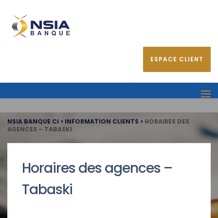
ESPACE CLIENT
NSIA BANQUE CI
>
INFORMATION CLIENTS
>
HORAIRES DES
AGENCES – TABASKI
Horaires des agences –
Tabaski