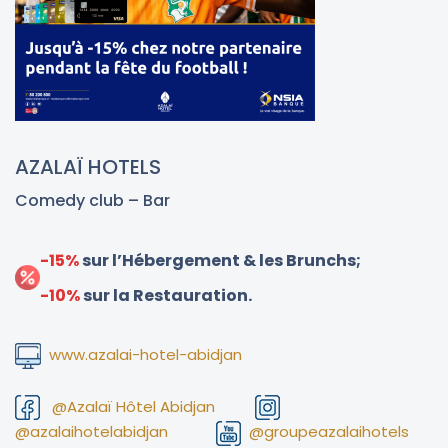
AZALAÏ HOTELS
Comedy club – Bar
-15%
sur l’Hébergement & les Brunchs;
-10%
sur la Restauration.
www.azalai-hotel-abidjan
@Azalaï Hôtel Abidjan
@azalaihotelabidjan
@groupeazalaihotels