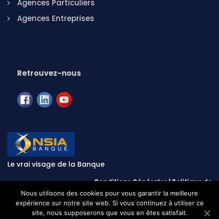
Agences Particuliers
Agences Entreprises
Retrouvez-nous
Le vrai visage de la Banque
Conditions Générales
|
Politique de
confidentialité
|
Mentions légales
| © NSIA Banque CI - 2020
Nous utilisons des cookies pour vous garantir la meilleure
expérience sur notre site web. Si vous continuez à utiliser ce
site, nous supposerons que vous en êtes satisfait.