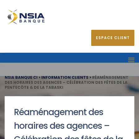
ESPACE CLIENT
NSIA BANQUE CI
>
INFORMATION CLIENTS
>
RÉAMÉNAGEMENT
DES HORAIRES DES AGENCES – CÉLÉBRATION DES FÊTES DE LA
PENTECÔTE & DE LA TABASKI
Réaménagement des
horaires des agences –