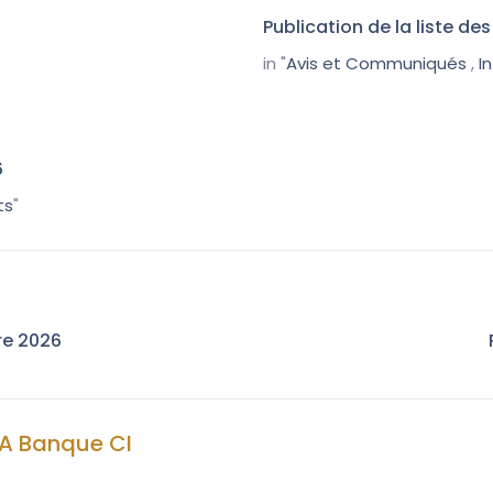
Publication de la liste d
in "
Avis et Communiqués
,
I
6
ts
"
re 2026
A Banque CI