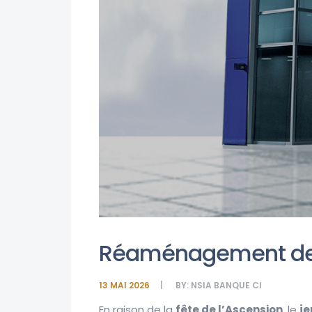
Réaménagement des 
13 MAI 2026
BY:
NSIA BANQUE CI
En raison de la
fête de l’Ascension
, le
je