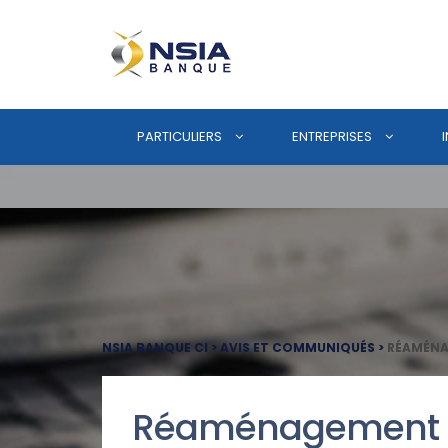
PARTICULIERS
ENTREPRISES
NSIA BANQUE CI
>
AVIS ET COMMUNIQUÉS
>
RÉAMÉNA
Réaménagement de