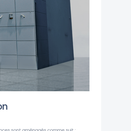
on
gences sont aménagés comme suit :