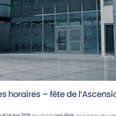
horaires – fête de l’Ascensi
udi 14 mai
2026
est déclaré
jour
férié
.
Les horaires des a