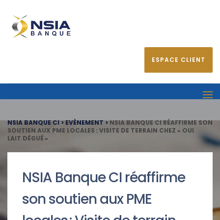
ESPACE CLIENT
NSIA BANQUE CI
>
EVÈNEMENT
>
NSIA BANQUE CI RÉAFFIRME SON
SOUTIEN AUX PME LOCALES : VISITE DE TERRAIN CHEZ « OUI
LAIT DÊGUÊ »
NSIA Banque CI réaffirme
son soutien aux PME