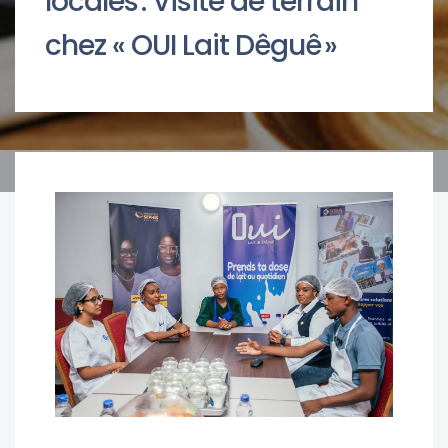
locales : Visite de terrain
chez « OUI Lait Dêguê »