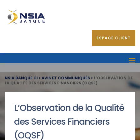
ESPACE CLIENT
NSIA BANQUE CI
>
AVIS ET COMMUNIQUÉS
>
L’OBSERVATION DE
LA QUALITÉ DES SERVICES FINANCIERS (OQSF)
L’Observation de la Qualité
des Services Financiers
(OQSF)