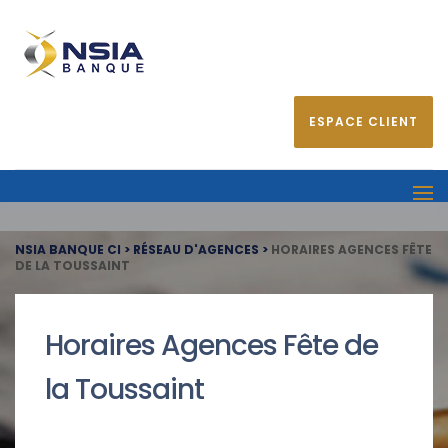
ESPACE CLIENT
NSIA BANQUE CI
>
RÉSEAU D'AGENCES
>
HORAIRES AGENCES FÊTE
DE LA TOUSSAINT
Horaires Agences Fête de
la Toussaint