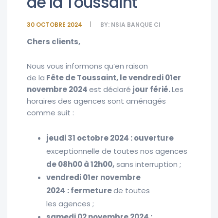
de la Toussaint
30 OCTOBRE 2024
BY:
NSIA BANQUE CI
Cher
s clients,
Nous vous informons qu’en raison
de la
Fête de Toussaint, le vendredi 01
er
novembre 2024
est
déclaré
jour férié
.
Les
horaires des agences sont aménagés
comme suit :
jeudi 31 octobre 2024
:
ouverture
exceptionnelle de toutes nos agences
de 08h00 à 12h00
,
sans
interruption ;
vendredi 01
er
novembre
2024
:
fermeture
de toutes
les agences ;
samedi 02 novembre 2024 :