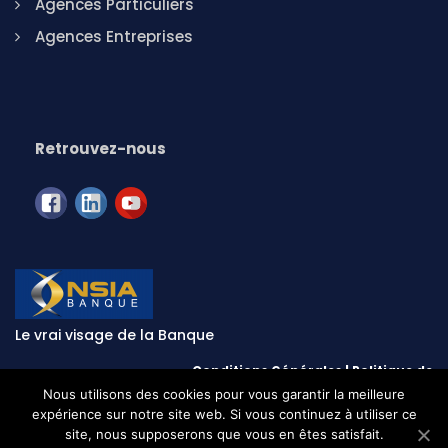
Agences Particuliers
Agences Entreprises
Retrouvez-nous
Le vrai visage de la Banque
Conditions Générales
|
Politique de
confidentialité
|
Mentions légales
| © NSIA Banque CI - 2020
Nous utilisons des cookies pour vous garantir la meilleure
expérience sur notre site web. Si vous continuez à utiliser ce
site, nous supposerons que vous en êtes satisfait.