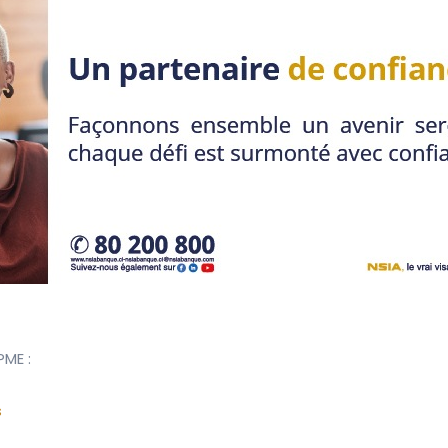
PME :
s