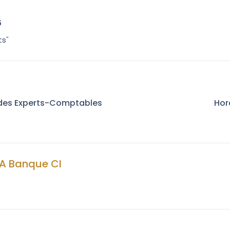
6
ts
"
 des Experts-Comptables
Hor
A Banque CI