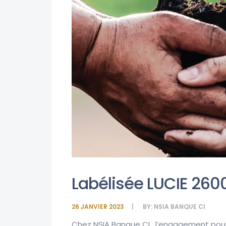
Labélisée LUCIE 2600
26 JANVIER 2023
BY:
NSIA BANQUE CI
Chez NSIA Banque CI , l’engagement pour