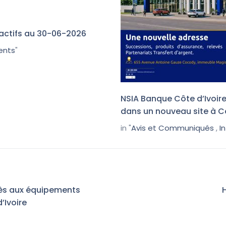
nactifs au 30-06-2026
ients
"
NSIA Banque Côte d’Ivoire
dans un nouveau site à 
in "
Avis et Communiqués
,
I
ès aux équipements
’Ivoire