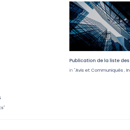
Publication de la liste d
in "
Avis et Communiqués
,
I
6
ts
"